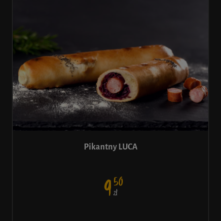
Pikantny LUCA
50
9
ł
Z