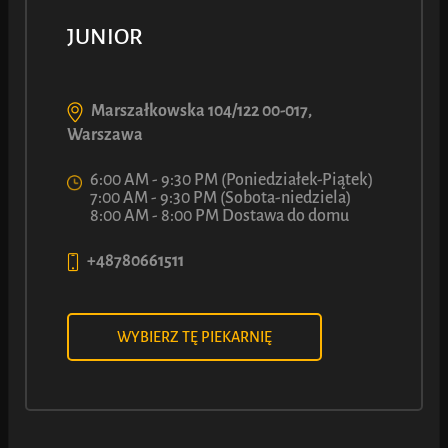
JUNIOR
Bajgiel z Nadzieniem Wiṡniowym
Marszałkowska 104/122 00-017,
Warszawa
90
7
6:00 AM - 9:30 PM (Poniedziałek-Piątek)
ł
7:00 AM - 9:30 PM (Sobota-niedziela)
Z
8:00 AM - 8:00 PM Dostawa do domu
+48780661511
Zobacz więcej
WYBIERZ TĘ PIEKARNIĘ