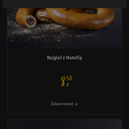
Bajgiel z Nutellą
50
8
ł
Z
Zobacz więcej