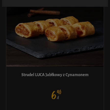
Strudel LUCA Jabłkowy z Cynamonem
90
6
ł
Z