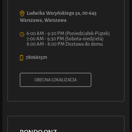
Ludwika Waryńskiego 3a, 00-645
Warszawa, Warszawa
6:00 AM - 9:30 PM (Poniedziałek-Piątek)
7:00 AM - 9:30 PM (Sobota-niedziela)
8:00 AM - 8:00 PM Dostawa do domu
780661501
BAJGIEL Z NADZIENIEM
OBECNA LOKALIZACJA
JABŁKOWO-CYNAMONOWYM
LUCA Oryginalny przepis: złocisty bajgiel z pysznym nadzieniem
jabłkowo-cynamonowym. Jeden kęs i jesteś zakochany.