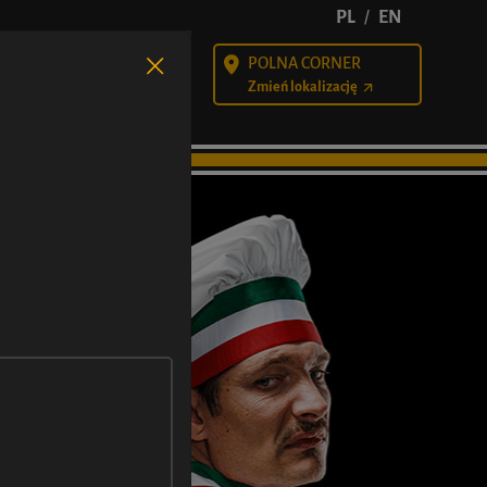
PL
EN
/
POLNA CORNER
alności
Kariera
Zmień lokalizację