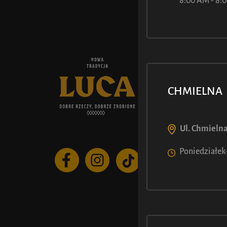
8:00 AM - 8
O NAS
Historia L
CHMIELNA
Aktualnośc
Kariera
Ul. Chmielna
Poniedziałek-