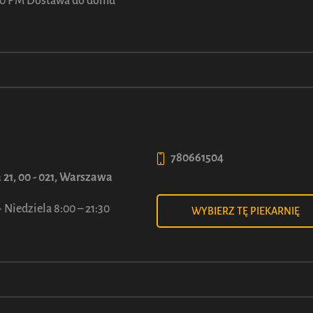
:00 PM Dostawa do domu
POLITYKA PRYWATNOŚCI
UCA
Polityka prywatności
i
Cookies
780661504
Regulaminy kampanii
 21, 00 - 021, Warszawa
 Niedziela 8:00 – 21:30
WYBIERZ TĘ PIEKARNIĘ