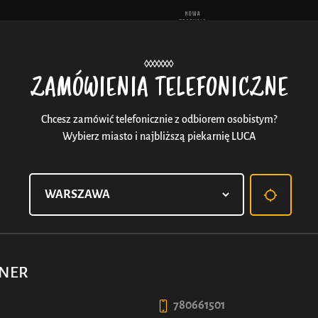
Aktu
ZAMÓWIENIA TELEFONICZNE
Chcesz zamówić telefonicznie z odbiorem osobistym?
Wybierz miasto i najbliższą piekarnię LUCA
BAJGIEL Z NADZIENIEM 
Bo zwykły bajgiel to za mało. W środku ma słodko-k
równowaga idealna. Miękki, puszysty i ciepły — jakby 
RNER
zjadł.
780661501