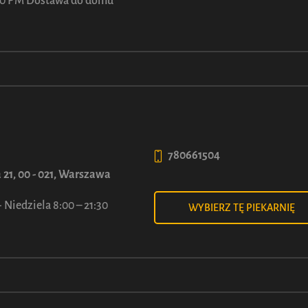
ASZ OCHOTĘ RÓWNIE
:00 PM Dostawa do domu
Ceny w piekarni
POLNA CORNER
.
Sprawdź cenę w wybranej piekarni
780661504
 21, 00 - 021, Warszawa
 Niedziela 8:00 – 21:30
WYBIERZ TĘ PIEKARNIĘ
rudel LUCA z Wiśnią
Strudel LUCA z Jogurt