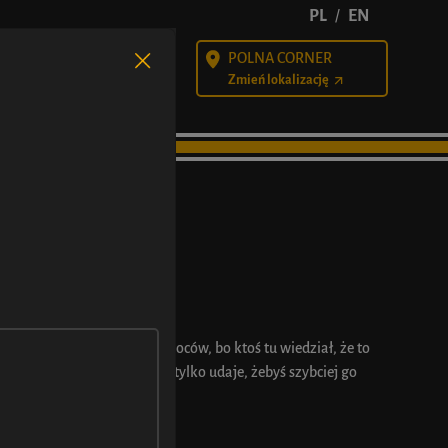
PL
EN
/
POLNA CORNER
alności
Kariera
Zmień lokalizację
WIṠNIOWYM
waśne nadzienie połowy owoców, bo ktoś tu wiedział, że to
chciał się przytulić... albo tylko udaje, żebyś szybciej go