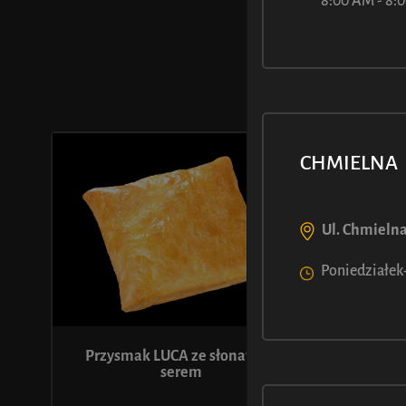
MOŻE M
8:00 AM - 8
CHMIELNA
Ul. Chmielna
Poniedziałek-
Przysmak LUCA ze słonawym
St
serem