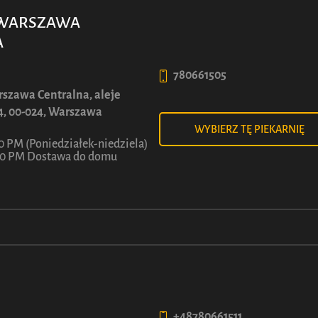
90
50
6
7
WARSZAWA
ł
ł
Z
Z
A
780661505
Zobacz więcej
Zobacz więcej
szawa Centralna, aleje
4, 00-024, Warszawa
WYBIERZ TĘ PIEKARNIĘ
0 PM (Poniedziałek-niedziela)
:00 PM Dostawa do domu
POLITYKA PRYWATNOŚCI
UCA
Polityka prywatności
i
Cookies
+48780661511