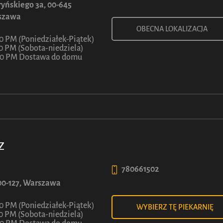
7
90
yńskiego 3a, 00-645
szawa
ł
Z
OBECNA LOKALIZACJA
30 PM (Poniedziałek-Piątek)
30 PM (Sobota-niedziela)
:00 PM Dostawa do domu
Z
WIĘCEJ INFORMACJI
780661502
, 00-127, Warszawa
30 PM (Poniedziałek-Piątek)
WYBIERZ TĘ PIEKARNIĘ
30 PM (Sobota-niedziela)