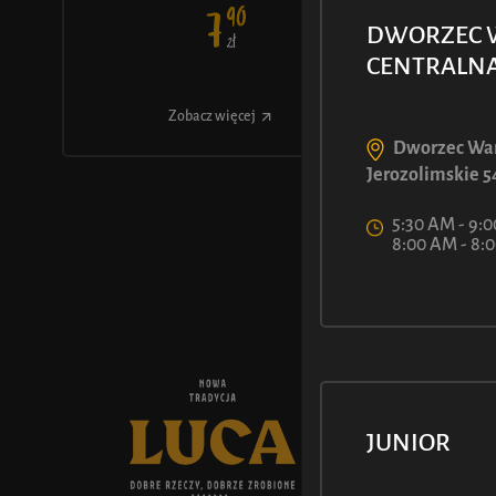
90
7
DWORZEC 
ł
Z
CENTRALN
Zobacz więcej
Dworzec War
Jerozolimskie 5
5:30 AM - 9:0
8:00 AM - 8
O NAS
Historia L
JUNIOR
Aktualnośc