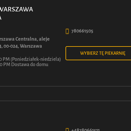
6
7
ł
ł
Z
Z
WARSZAWA
A
Zobacz więcej
Zobacz więcej
780661505
szawa Centralna, aleje
4, 00-024, Warszawa
WYBIERZ TĘ PIEKARNIĘ
0 PM (Poniedziałek-niedziela)
:00 PM Dostawa do domu
POLITYKA PRYWATNOŚCI
UCA
Polityka prywatności
i
Cookies
Regulaminy kampanii
+48780661511