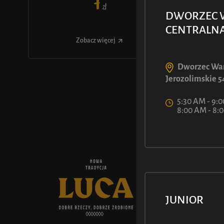
7
ł
Z
DWORZEC 
CENTRALN
Zobacz więcej
Dworzec War
Jerozolimskie 5
5:30 AM - 9:0
8:00 AM - 8
O NAS
Historia L
JUNIOR
Aktualnośc
Kariera