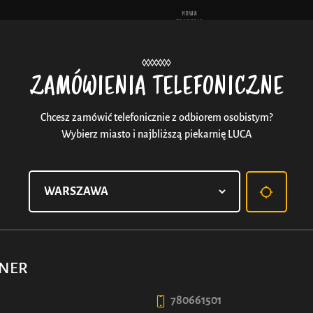
Aktu
ZAMÓWIENIA TELEFONICZNE
Chcesz zamówić telefonicznie z odbiorem osobistym?
Wybierz miasto i najbliższą piekarnię LUCA
BAJGIEL Z NUTELLĄ
Złocisty, okrągły i pełen Nutelli — czyli praktyczni
uszczęśliwia. Będziesz chcieć nosić go jak bransoletkę,
RNER
to miłość na zawsze.
780661501