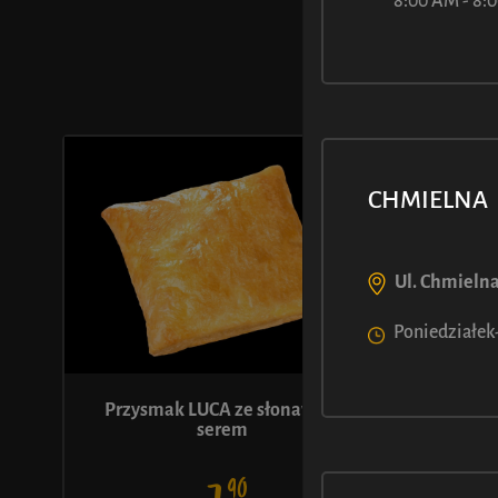
MOŻE M
8:00 AM - 8
CHMIELNA
Ul. Chmielna
Poniedziałek-
Przysmak LUCA ze słonawym
Str
serem
90