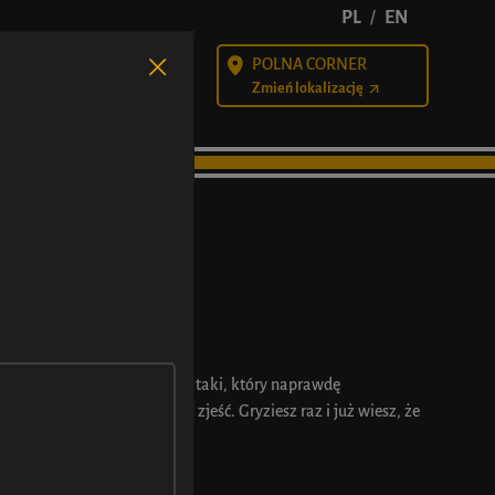
PL
EN
/
POLNA CORNER
alności
Kariera
Zmień lokalizację
e pierścionek zaręczynowy, ale taki, który naprawdę
 ale lepiej jest go po prostu zjeść. Gryziesz raz i już wiesz, że