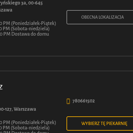
8
50
yńskiego 3a, 00-645
szawa
ł
Z
OBECNA LOKALIZACJA
30 PM (Poniedziałek-Piątek)
30 PM (Sobota-niedziela)
:00 PM Dostawa do domu
Z
WIĘCEJ INFORMACJI
780661502
, 00-127, Warszawa
30 PM (Poniedziałek-Piątek)
WYBIERZ TĘ PIEKARNIĘ
30 PM (Sobota-niedziela)