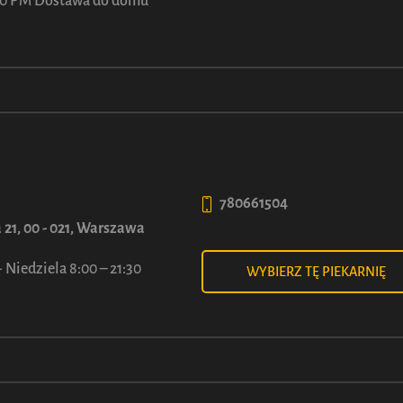
ASZ OCHOTĘ RÓWNIE
:00 PM Dostawa do domu
780661504
 21, 00 - 021, Warszawa
 Niedziela 8:00 – 21:30
WYBIERZ TĘ PIEKARNIĘ
udel LUCA Jabłkowy z
Strudel LUCA z Jogurt
Cynamonem
90
50