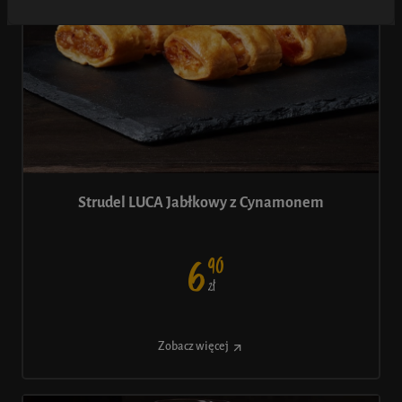
Strudel LUCA Jabłkowy z Cynamonem
90
6
ł
Z
Zobacz więcej