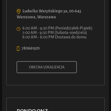
Ludwika Waryńskiego 3a, 00-645
Warszawa, Warszawa
6:00 AM - 9:30 PM (Poniedziałek-Piątek)
7:00 AM - 9:30 PM (Sobota-niedziela)
8:00 AM - 8:00 PM Dostawa do domu
780661501
PRECEL Z MAKIEM
OBECNA LOKALIZACJA
Przyjemny jak rozpalony kominek, złocisty jak wspomnienie
lata i wytarzany w maku jak labrador w piasku na plaży. Schrup
go w biegu i udawaj, że nie masz nic na zębach.
4
90
ł
Z