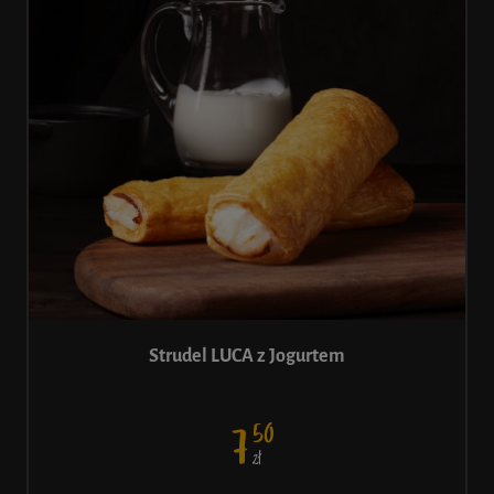
Strudel LUCA z Jogurtem
50
7
ł
Z