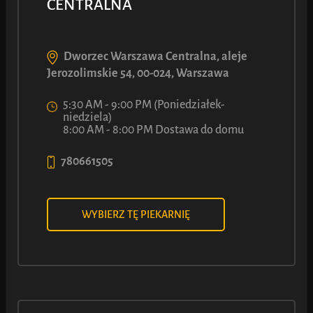
CENTRALNA
Przysmak LUCA ze słonawym serem
Dworzec Warszawa Centralna, aleje
90
7
Jerozolimskie 54, 00-024, Warszawa
ł
Z
5:30 AM - 9:00 PM (Poniedziałek-
niedziela)
8:00 AM - 8:00 PM Dostawa do domu
Zobacz więcej
780661505
WYBIERZ TĘ PIEKARNIĘ