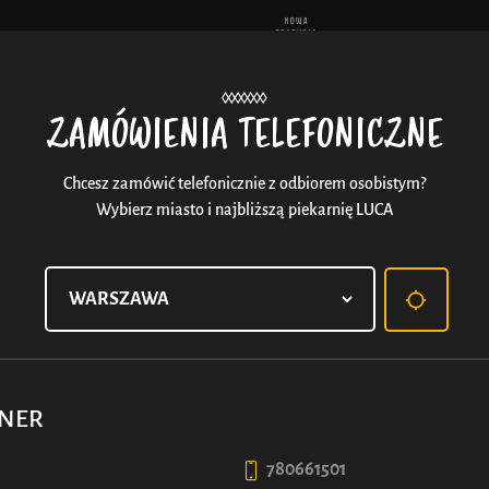
Aktu
ZAMÓWIENIA TELEFONICZNE
Chcesz zamówić telefonicznie z odbiorem osobistym?
Wybierz miasto i najbliższą piekarnię LUCA
STRUDEL LUCA Z BIAŁYM
Złocisty, pełen białego sera i soczystych rodzynek, 
zapomnisz go do końca życia. Bo kto powiedział, ż
RNER
780661501
50