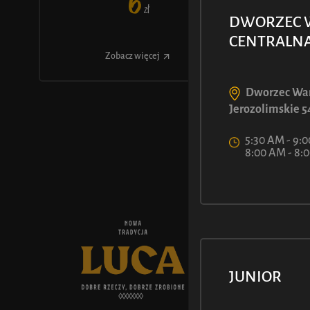
6
ł
Z
DWORZEC 
CENTRALN
Zobacz więcej
Dworzec War
Jerozolimskie 5
5:30 AM - 9:0
8:00 AM - 8
O NAS
Historia L
JUNIOR
Aktualnośc
Kariera