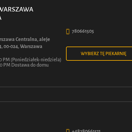
7
8
ł
ł
Z
Z
WARSZAWA
A
Zobacz więcej
Zobacz więcej
780661505
szawa Centralna, aleje
4, 00-024, Warszawa
WYBIERZ TĘ PIEKARNIĘ
0 PM (Poniedziałek-niedziela)
:00 PM Dostawa do domu
POLITYKA PRYWATNOŚCI
UCA
Polityka prywatności
i
Cookies
Regulaminy kampanii
+48780661511