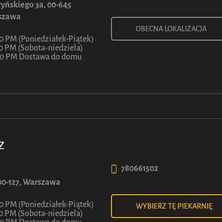
7
yńskiego 3a, 00-645
ł
Z
szawa
OBECNA LOKALIZACJA
30 PM (Poniedziałek-Piątek)
30 PM (Sobota-niedziela)
:00 PM Dostawa do domu
Z
WIĘCEJ INFORMACJI
780661502
, 00-127, Warszawa
30 PM (Poniedziałek-Piątek)
WYBIERZ TĘ PIEKARNIĘ
30 PM (Sobota-niedziela)