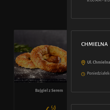
MOŻE M
8:00 AM - 8
CHMIELNA
Ul. Chmielna
Poniedziałek-
Bajgiel z Serem
Bajgiel
50