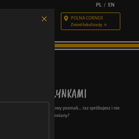
PL
EN
/
POLNA CORNER
alności
Kariera
Zmień lokalizację
 SEREM I RODZYNKAMI
a do tego ten delikatny, waniliowy posmak… raz spróbujesz i nie
e deser nie może być niezapomniany?