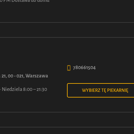
ASZ OCHOTĘ RÓWNIE
:00 PM Dostawa do domu
780661504
 21, 00 - 021, Warszawa
 Niedziela 8:00 – 21:30
WYBIERZ TĘ PIEKARNIĘ
 z Nadzieniem Wiṡniowym
Bajgiel z Nutellą
90
50