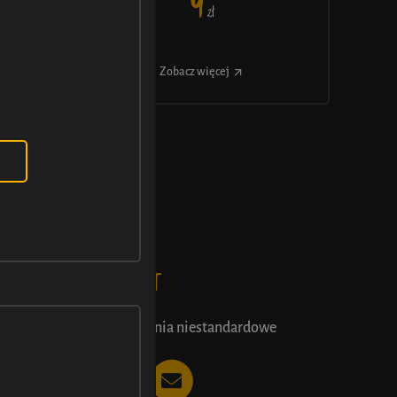
9
ł
Z
Zobacz więcej
KONTAKT
Zamówienia niestandardowe