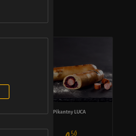
Ż NA...
Pikantny LUCA
50